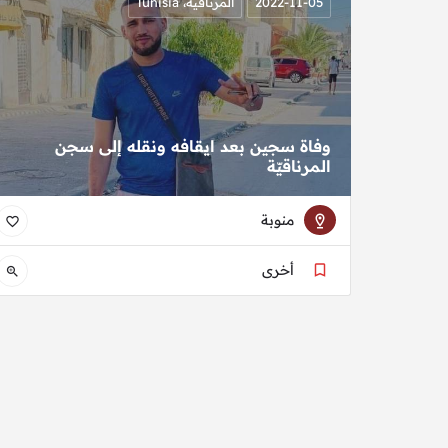
2022-11-05
المرناقية، Tunisia
وفاة سجين بعد ايقافه ونقله إلى سجن
المرناقيّة
منوبة
أخرى