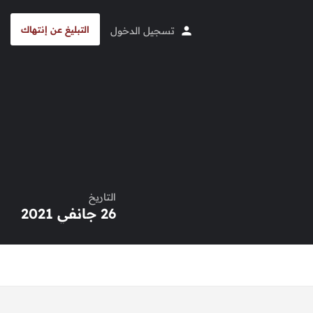
التبليغ عن إنتهاك
تسجيل الدخول
التاريخ
26 جانفي 2021