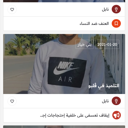
نابل
العنف ضد النساء
2021-01-20
بني خيار
التلميذ في ڤلبو
نابل
إيقاف تعسفي على خلفية إحتجاجات إجتماعيّة