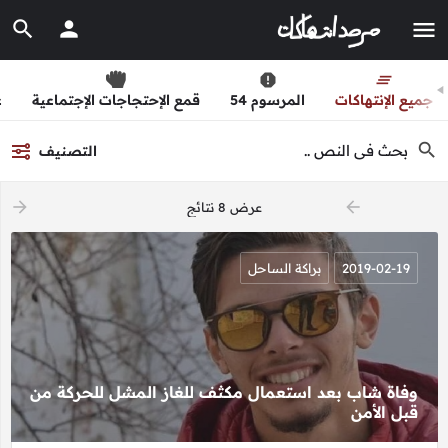
جميع الإنتهاكات
المرسوم 54
قمع الإحتجاجات الإجتماعية
ع
التصنيف
arrow_forward
arrow_backward
عرض 8 نتائج
2019-02-19
براكة الساحل
وفاة شاب بعد استعمال مكثف للغاز المشل للحركة من
قبل الأمن