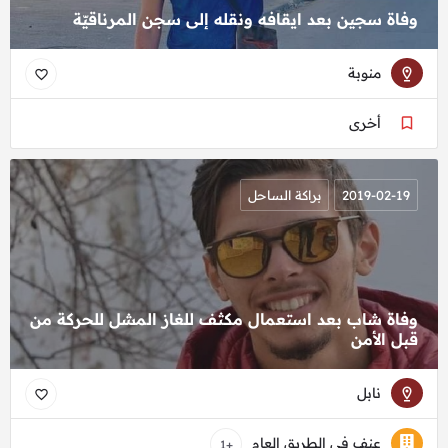
وفاة سجين بعد ايقافه ونقله إلى سجن المرناقيّة
منوبة
أخرى
2019-02-19
براكة الساحل
وفاة شاب بعد استعمال مكثف للغاز المشل للحركة من
قبل الأمن
نابل
عنف في الطريق العام
+1