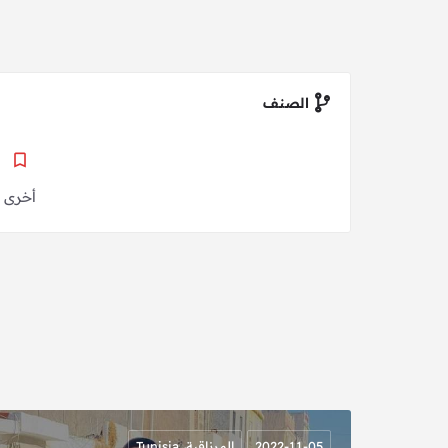
الصنف
أخرى
2022-11-05
المرناقية، Tunisia