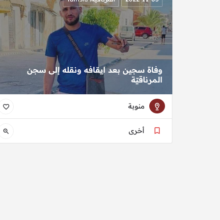
وفاة سجين بعد ايقافه ونقله إلى سجن
المرناقيّة
منوبة
أخرى