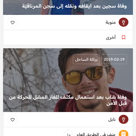
وفاة سجين بعد ايقافه ونقله إلى سجن المرناقيّة
منوبة
أخرى
2019-02-19
براكة الساحل
وفاة شاب بعد استعمال مكثف للغاز المشل للحركة من
قبل الأمن
نابل
عنف في الطريق العام
+1