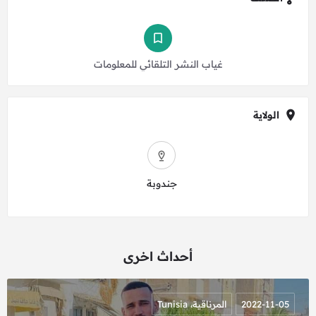
غياب النشر التلقائي للمعلومات
الولاية
جندوبة
أحداث اخرى
2022-11-05
المرناقية، Tunisia