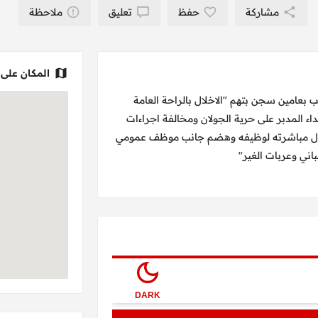
مشاركة
حفظ
تعليق
ملاحظة
المكان على 
لإبتدائية ببنزرت حكمت مساء اليوم على 8 شباب بعامين سجن بتهم "الاخلال بالراحة العامة
اء المدبر على حرية الجولان ومخالفة اجراءات
حال مباشرته لوظيفه وهضم جانب موظف عمومي
اني وعربات الغير"