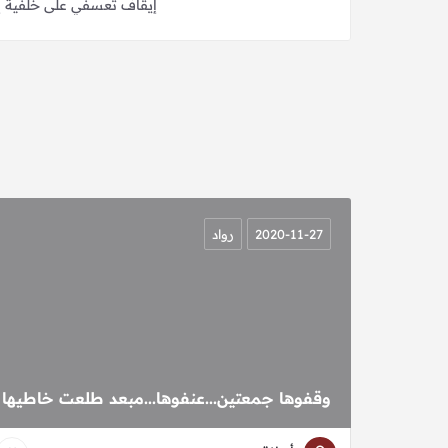
إيقاف تعسفي على خلفية إ
2020-11-27
رواد
وقفوها جمعتين...عنفوها...مبعد طلعت خاطيها