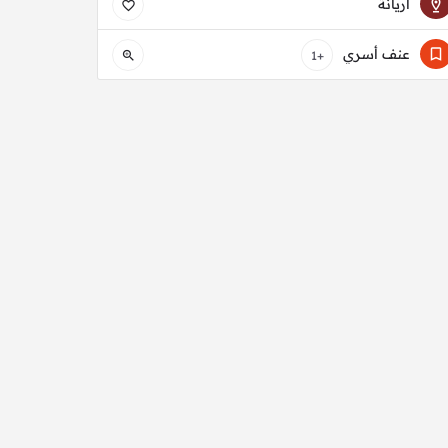
أريانة
عنف أسري
+1