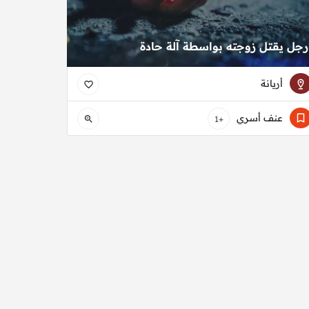
رجل يقتل زوجته بواسطة آلة حادة
أريانة
عنف أسري
+1