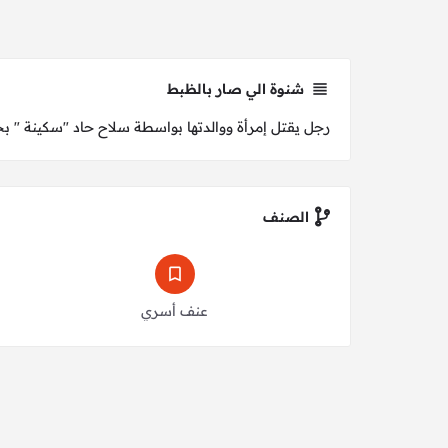
شنوة الي صار بالظبط
رجل يقتل إمرأة ووالدتها بواسطة سلاح حاد "سكينة " بح
الصنف
عنف أسري