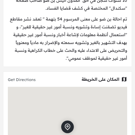
10 سنوات سجن في حق المدون أنيس بن ضو صاحب صفحة
"سكندال" المختصة في كشف قضايا الفساد.
تم احالة بن ضو على معنى المرسوم 54 بتهمة " تعمّد نشر مقاطع
فيديو تضمّنت إساءة وتشويه ونسبة أمور غير حقيقية للغير"، و
"استعمال أنظمة معلومات لإشاعة أخبار ونسبة أمور غير حقيقية
بهدف التشهير بالغير وتشويه سمعته والإضرار به مادياً ومعنوياً
والتحريض على الاعتداء عليه والحث على خطاب الكراهية ونسبة
أمور غير حقيقية لموظف عمومي".
المكان على الخريطة
Get Directions