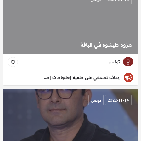
هزوه طيشوه في الباڨة
تونس
إيقاف تعسفي على خلفية إحتجاجات إجتماعيّة
2022-11-14
تونس